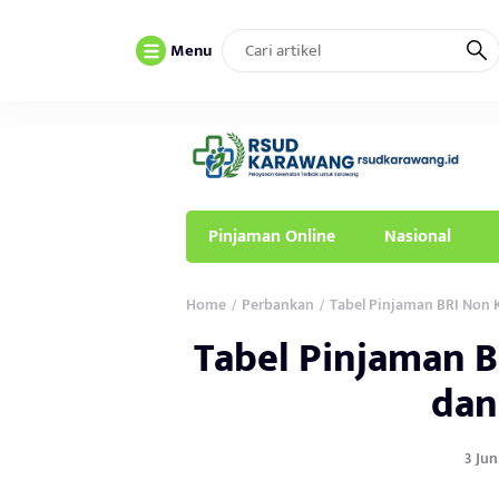
Menu
Pinjaman Online
Nasional
Home
Perbankan
Tabel Pinjaman BRI Non K
/
/
Tabel Pinjaman B
dan
3 Jun