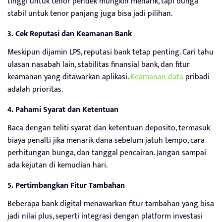
tinggi untuk tenor pendek mungkin menarik, tapi bunga
stabil untuk tenor panjang juga bisa jadi pilihan.
3. Cek Reputasi dan Keamanan Bank
Meskipun dijamin LPS, reputasi bank tetap penting. Cari tahu
ulasan nasabah lain, stabilitas finansial bank, dan fitur
keamanan yang ditawarkan aplikasi.
Keamanan data
pribadi
adalah prioritas.
4. Pahami Syarat dan Ketentuan
Baca dengan teliti syarat dan ketentuan deposito, termasuk
biaya penalti jika menarik dana sebelum jatuh tempo, cara
perhitungan bunga, dan tanggal pencairan. Jangan sampai
ada kejutan di kemudian hari.
5. Pertimbangkan Fitur Tambahan
Beberapa bank digital menawarkan fitur tambahan yang bisa
jadi nilai plus, seperti integrasi dengan platform investasi