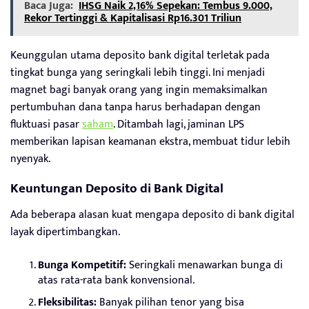
Baca Juga:
IHSG Naik 2,16% Sepekan: Tembus 9.000,
Rekor Tertinggi & Kapitalisasi Rp16.301 Triliun
Keunggulan utama deposito bank digital terletak pada
tingkat bunga yang seringkali lebih tinggi. Ini menjadi
magnet bagi banyak orang yang ingin memaksimalkan
pertumbuhan dana tanpa harus berhadapan dengan
fluktuasi pasar
saham
. Ditambah lagi, jaminan LPS
memberikan lapisan keamanan ekstra, membuat tidur lebih
nyenyak.
Keuntungan Deposito di Bank Digital
Ada beberapa alasan kuat mengapa deposito di bank digital
layak dipertimbangkan.
Bunga Kompetitif:
Seringkali menawarkan bunga di
atas rata-rata bank konvensional.
Fleksibilitas:
Banyak pilihan tenor yang bisa