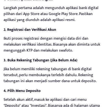
Langkah pertama adalah mengunduh aplikasi bank digital
pilihan dari App Store atau Google Play Store. Pastikan
aplikasi yang diunduh adalah aplikasi resmi.
2. Registrasi dan Verifikasi Akun
Ikuti proses registrasi dengan mengisi data diri dan
melakukan verifikasi identitas. Biasanya akan diminta untuk
mengunggah KTP dan melakukan swafoto.
3. Buka Rekening Tabungan (Jika Belum Ada)
Jika belum memiliki rekening tabungan di bank digital
tersebut, perlu membukanya terlebih dahulu. Rekening
tabungan ini akan menjadi sumber dana untuk deposito.
4. Pilih Menu Deposito
Setelah akun aktif, masuk ke aplikasi dan cari menu
"Deposito" atau "Investasi". Biasanya ada di halaman utama