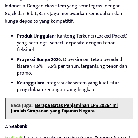
Indonesia. Dengan ekosistem yang terintegrasi dengan
Gojek dan Bibit, Bank Jago menawarkan kemudahan dan
bunga deposito yang kompetitif.
Produk Unggulan:
Kantong Terkunci (Locked Pocket)
yang berfungsi seperti deposito dengan tenor
fleksibel.
Proyeksi Bunga 2026:
Diperkirakan tetap berada di
kisaran 4.5% – 5.5% per tahun, tergantung tenor dan
promo.
Keunggulan:
Integrasi ekosistem yang kuat, fitur
pengelolaan keuangan yang lengkap.
Baca Juga:
Berapa Batas Penjaminan LPS 2026? Ini
Jumlah Simpanan yang Dijamin Negara
2. Seabank
Seabank
, bagian dari ekosistem Sea Group (Shopee, Garena),