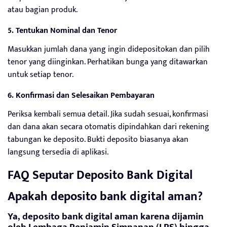
atau bagian produk.
5. Tentukan Nominal dan Tenor
Masukkan jumlah dana yang ingin didepositokan dan pilih
tenor yang diinginkan. Perhatikan bunga yang ditawarkan
untuk setiap tenor.
6. Konfirmasi dan Selesaikan Pembayaran
Periksa kembali semua detail. Jika sudah sesuai, konfirmasi
dan dana akan secara otomatis dipindahkan dari rekening
tabungan ke deposito. Bukti deposito biasanya akan
langsung tersedia di aplikasi.
FAQ Seputar Deposito Bank Digital
Apakah deposito bank digital aman?
Ya, deposito bank digital aman karena dijamin