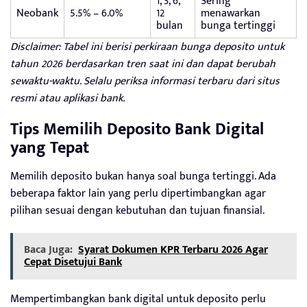
1, 3, 6,
Sering
Neobank
5.5% – 6.0%
12
menawarkan
bulan
bunga tertinggi
Disclaimer: Tabel ini berisi perkiraan bunga deposito untuk
tahun 2026 berdasarkan tren saat ini dan dapat berubah
sewaktu-waktu. Selalu periksa informasi terbaru dari situs
resmi atau aplikasi bank.
Tips Memilih Deposito Bank Digital
yang Tepat
Memilih deposito bukan hanya soal bunga tertinggi. Ada
beberapa faktor lain yang perlu dipertimbangkan agar
pilihan sesuai dengan kebutuhan dan tujuan finansial.
Baca Juga:
Syarat Dokumen KPR Terbaru 2026 Agar
Cepat Disetujui Bank
Mempertimbangkan bank digital untuk deposito perlu