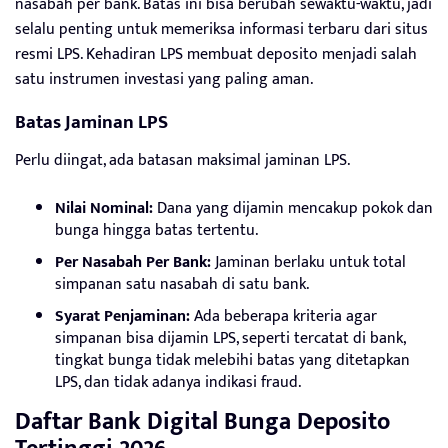
nasabah per bank. Batas ini bisa berubah sewaktu-waktu, jadi
selalu penting untuk memeriksa informasi terbaru dari situs
resmi LPS. Kehadiran LPS membuat deposito menjadi salah
satu instrumen investasi yang paling aman.
Batas Jaminan LPS
Perlu diingat, ada batasan maksimal jaminan LPS.
Nilai Nominal:
Dana yang dijamin mencakup pokok dan
bunga hingga batas tertentu.
Per Nasabah Per Bank:
Jaminan berlaku untuk total
simpanan satu nasabah di satu bank.
Syarat Penjaminan:
Ada beberapa kriteria agar
simpanan bisa dijamin LPS, seperti tercatat di bank,
tingkat bunga tidak melebihi batas yang ditetapkan
LPS, dan tidak adanya indikasi fraud.
Daftar Bank Digital Bunga Deposito