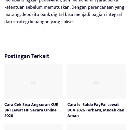
membandingkan penawaran, dan memahami syarat serta
ketentuan sebelum memutuskan. Dengan perencanaan yang
matang, deposito bank digital bisa menjadi bagian integral
dari strategi keuangan yang sukses.
Postingan Terkait
Cara Cek Sisa Angsuran KUR
Cara Isi Saldo PayPal Lewat
BRI Lewat HP Secara Online
BCA 2026 Terbaru, Mudah dan
2026
Aman