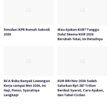
Simulasi KPR Rumah Subsidi
Mau Ajukan KUR? Tunggu
2026
Dulu! Skema KUR 2026
Berubah Total, Ini Detailnya
BCA Buka Banyak Lowongan
KUR BRI Nov 2026 Sudah
Kerja sampai Mei 2026, Ini
Salurkan Rp1.387 Triliun
Gaji, Posisi, Syaratnya
Berikut Syarat, Cara Ajukan,
Lengkap!
dan Tabel Cicilan