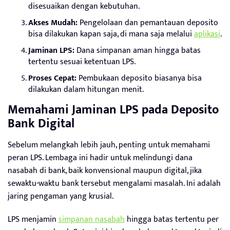
disesuaikan dengan kebutuhan.
Akses Mudah:
Pengelolaan dan pemantauan deposito
bisa dilakukan kapan saja, di mana saja melalui
aplikasi
.
Jaminan LPS:
Dana simpanan aman hingga batas
tertentu sesuai ketentuan LPS.
Proses Cepat:
Pembukaan deposito biasanya bisa
dilakukan dalam hitungan menit.
Memahami Jaminan LPS pada Deposito
Bank Digital
Sebelum melangkah lebih jauh, penting untuk memahami
peran LPS. Lembaga ini hadir untuk melindungi dana
nasabah di bank, baik konvensional maupun digital, jika
sewaktu-waktu bank tersebut mengalami masalah. Ini adalah
jaring pengaman yang krusial.
LPS menjamin
simpanan nasabah
hingga batas tertentu per