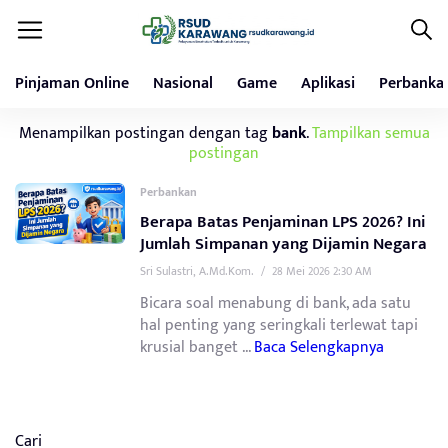
Pinjaman Online
Nasional
Game
Aplikasi
Perbanka
Menampilkan postingan dengan tag
bank
.
Tampilkan semua
postingan
Perbankan
Berapa Batas Penjaminan LPS 2026? Ini
Jumlah Simpanan yang Dijamin Negara
Sri Sulastri, A.Md.Kom.
/
28 Mei 2026 2:30 AM
Bicara soal menabung di bank, ada satu
hal penting yang seringkali terlewat tapi
krusial banget ...
Baca Selengkapnya
Cari