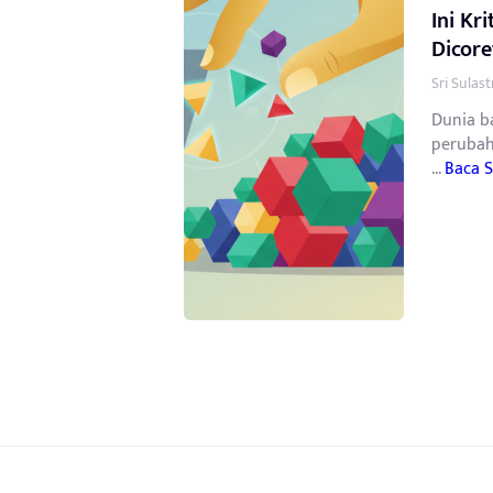
Ini Kr
Dicore
Sri Sulas
Dunia b
perubah
...
Baca 