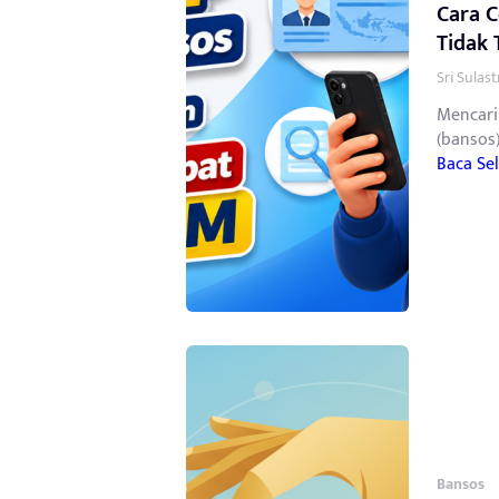
Cara C
Tidak 
Sri Sulas
Mencari
(bansos)
Baca Se
Bansos