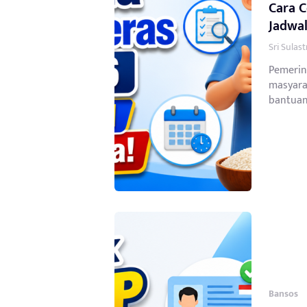
Cara C
Jadwal
Sri Sulas
Pemerin
masyara
bantuan 
Bansos