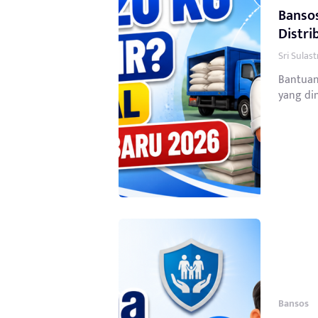
Bansos
Distri
Sri Sulas
Bantuan
yang din
Bansos