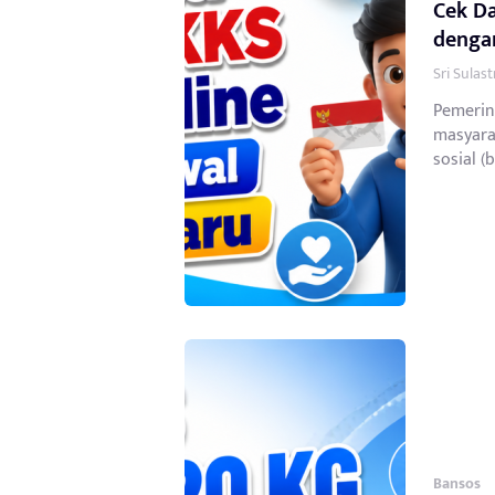
Cek Da
dengan
Sri Sulas
Pemerin
masyara
sosial (b
Bansos