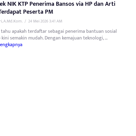
ek NIK KTP Penerima Bansos via HP dan Arti
Terdapat Peserta PM
tri, A.Md.Kom.
/
24 Mei 2026 3:41 AM
 tahu apakah terdaftar sebagai penerima bantuan sosial
 kini semakin mudah. Dengan kemajuan teknologi, ...
lengkapnya