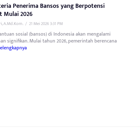
iteria Penerima Bansos yang Berpotensi
t Mulai 2026
tri, A.Md.Kom.
/
21 Mei 2026 3:31 PM
antuan sosial (bansos) di Indonesia akan mengalami
an signifikan. Mulai tahun 2026, pemerintah berencana
Selengkapnya