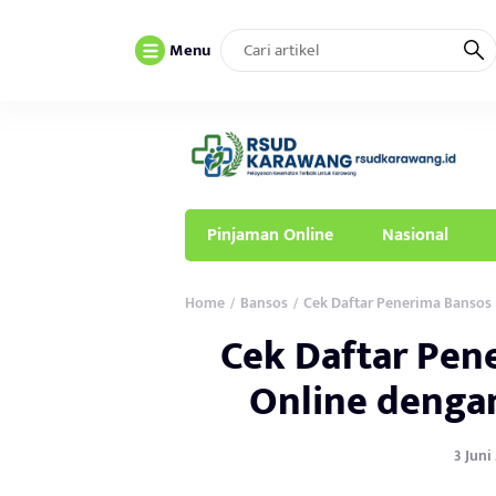
Menu
Pinjaman Online
Nasional
Home
Bansos
Cek Daftar Penerima Bansos 
/
/
Cek Daftar Pen
Online dengan
3 Juni