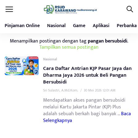
Pinjaman Online
Nasional
Game
Aplikasi
Perbanka
Menampilkan postingan dengan tag
pangan bersubsidi
.
Tampilkan semua postingan
Nasional
Cara Daftar Antrian KJP Pasar Jaya dan
Dharma Jaya 2026 untuk Beli Pangan
Bersubsidi
Sri Sulastri, A.Md.Kom.
/
30 Mei 2026 12:01 AM
Mendapatkan akses pangan bersubsidi
melalui Kartu Jakarta Pintar (KJP) Plus
adalah sebuah berkah bagi banyak ...
Baca
Selengkapnya