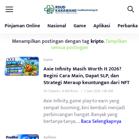
Pinjaman Online
Nasional
Game
Aplikasi
Perbanka
Menampilkan postingan dengan tag
kripto
.
Tampilkan
semua postingan
Game
Axie Infinity Masih Worth It 2026?
Begini Cara Main, Dapat SLP, dan
Strategi Meraup keuntungan dari NFT
Sri Sulastri, A.Md.Kom.
/
5 Juni 2026 1:38 AM
Axie Infinity, game play-to-earn yang
sempat booming, kini kembali menjadi
perbincangan hangat. Banyak yang
bertanya-tanya, ...
Baca Selengkapnya
Aplikasi