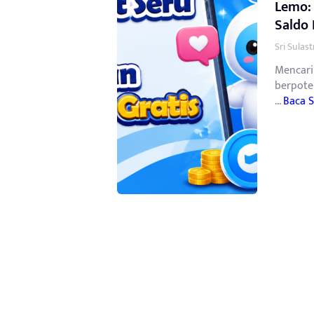
Lemo: 
Saldo
Sri Sulas
Mencari
berpote
...
Baca 