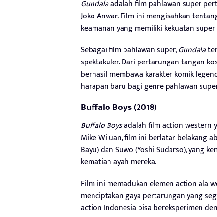
Gundala
adalah film pahlawan super pert
Joko Anwar. Film ini mengisahkan tentan
keamanan yang memiliki kekuatan super s
Sebagai film pahlawan super,
Gundala
ten
spektakuler. Dari pertarungan tangan ko
berhasil membawa karakter komik legend
harapan baru bagi genre pahlawan super
Buffalo Boys (2018)
Buffalo Boys
adalah film action western 
Mike Wiluan, film ini berlatar belakang 
Bayu) dan Suwo (Yoshi Sudarso), yang k
kematian ayah mereka.
Film ini memadukan elemen action ala wes
menciptakan gaya pertarungan yang seg
action Indonesia bisa bereksperimen de