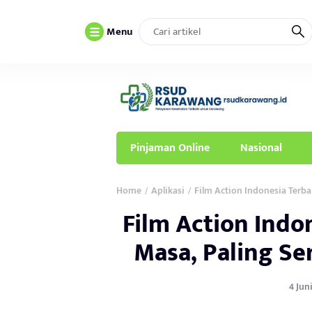
Menu
Pinjaman Online
Nasional
Home
Aplikasi
Film Action Indonesia Terba
/
/
Film Action Indo
Masa, Paling Se
4 Jun