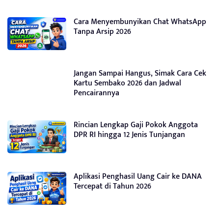
Cara Menyembunyikan Chat WhatsApp
Tanpa Arsip 2026
Jangan Sampai Hangus, Simak Cara Cek
Kartu Sembako 2026 dan Jadwal
Pencairannya
Rincian Lengkap Gaji Pokok Anggota
DPR RI hingga 12 Jenis Tunjangan
Aplikasi Penghasil Uang Cair ke DANA
Tercepat di Tahun 2026