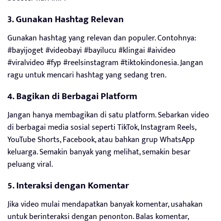
3. Gunakan Hashtag Relevan
Gunakan hashtag yang relevan dan populer. Contohnya:
#bayijoget #videobayi #bayilucu #klingai #aivideo
#viralvideo #fyp #reelsinstagram #tiktokindonesia. Jangan
ragu untuk mencari hashtag yang sedang tren.
4. Bagikan di Berbagai Platform
Jangan hanya membagikan di satu platform. Sebarkan video
di berbagai media sosial seperti TikTok, Instagram Reels,
YouTube Shorts, Facebook, atau bahkan grup WhatsApp
keluarga. Semakin banyak yang melihat, semakin besar
peluang viral.
5. Interaksi dengan Komentar
Jika video mulai mendapatkan banyak komentar, usahakan
untuk berinteraksi dengan penonton. Balas komentar,