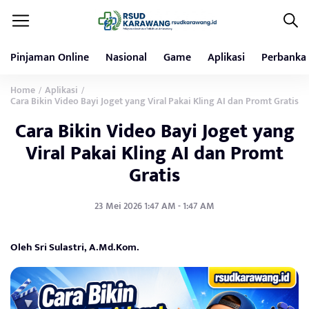
Pinjaman Online
Nasional
Game
Aplikasi
Perbanka
Home
Aplikasi
/
/
Cara Bikin Video Bayi Joget yang Viral Pakai Kling AI dan Promt Gratis
Cara Bikin Video Bayi Joget yang
Viral Pakai Kling AI dan Promt
Gratis
23 Mei 2026 1:47 AM - 1:47 AM
Oleh Sri Sulastri, A.Md.Kom.