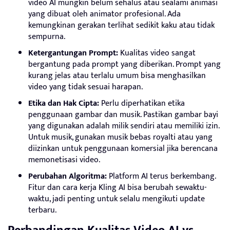
video AI mungkin belum sehalus atau sealami animasi
yang dibuat oleh animator profesional. Ada
kemungkinan gerakan terlihat sedikit kaku atau tidak
sempurna.
Ketergantungan Prompt:
Kualitas video sangat
bergantung pada prompt yang diberikan. Prompt yang
kurang jelas atau terlalu umum bisa menghasilkan
video yang tidak sesuai harapan.
Etika dan Hak Cipta:
Perlu diperhatikan etika
penggunaan gambar dan musik. Pastikan gambar bayi
yang digunakan adalah milik sendiri atau memiliki izin.
Untuk musik, gunakan musik bebas royalti atau yang
diizinkan untuk penggunaan komersial jika berencana
memonetisasi video.
Perubahan Algoritma:
Platform AI terus berkembang.
Fitur dan cara kerja Kling AI bisa berubah sewaktu-
waktu, jadi penting untuk selalu mengikuti update
terbaru.