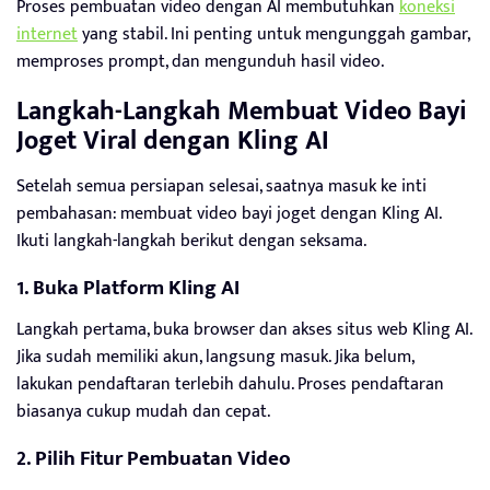
Proses pembuatan video dengan AI membutuhkan
koneksi
internet
yang stabil. Ini penting untuk mengunggah gambar,
memproses prompt, dan mengunduh hasil video.
Langkah-Langkah Membuat Video Bayi
Joget Viral dengan Kling AI
Setelah semua persiapan selesai, saatnya masuk ke inti
pembahasan: membuat video bayi joget dengan Kling AI.
Ikuti langkah-langkah berikut dengan seksama.
1. Buka Platform Kling AI
Langkah pertama, buka browser dan akses situs web Kling AI.
Jika sudah memiliki akun, langsung masuk. Jika belum,
lakukan pendaftaran terlebih dahulu. Proses pendaftaran
biasanya cukup mudah dan cepat.
2. Pilih Fitur Pembuatan Video