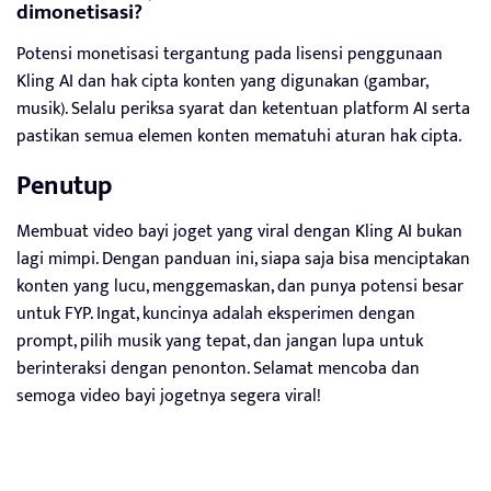
dimonetisasi?
Potensi monetisasi tergantung pada lisensi penggunaan
Kling AI dan hak cipta konten yang digunakan (gambar,
musik). Selalu periksa syarat dan ketentuan platform AI serta
pastikan semua elemen konten mematuhi aturan hak cipta.
Penutup
Membuat video bayi joget yang viral dengan Kling AI bukan
lagi mimpi. Dengan panduan ini, siapa saja bisa menciptakan
konten yang lucu, menggemaskan, dan punya potensi besar
untuk FYP. Ingat, kuncinya adalah eksperimen dengan
prompt, pilih musik yang tepat, dan jangan lupa untuk
berinteraksi dengan penonton. Selamat mencoba dan
semoga video bayi jogetnya segera viral!