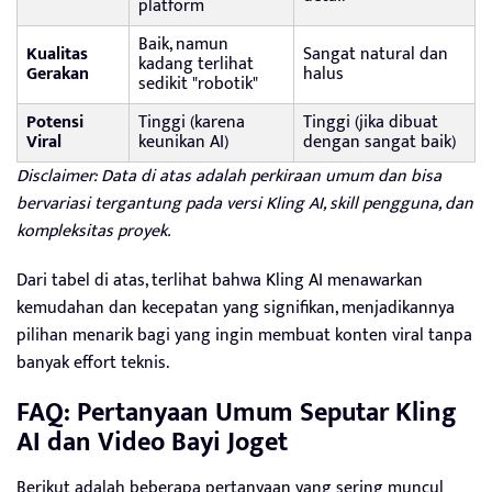
platform
Baik, namun
Kualitas
Sangat natural dan
kadang terlihat
Gerakan
halus
sedikit "robotik"
Potensi
Tinggi (karena
Tinggi (jika dibuat
Viral
keunikan AI)
dengan sangat baik)
Disclaimer: Data di atas adalah perkiraan umum dan bisa
bervariasi tergantung pada versi Kling AI, skill pengguna, dan
kompleksitas proyek.
Dari tabel di atas, terlihat bahwa Kling AI menawarkan
kemudahan dan kecepatan yang signifikan, menjadikannya
pilihan menarik bagi yang ingin membuat konten viral tanpa
banyak effort teknis.
FAQ: Pertanyaan Umum Seputar Kling
AI dan Video Bayi Joget
Berikut adalah beberapa pertanyaan yang sering muncul