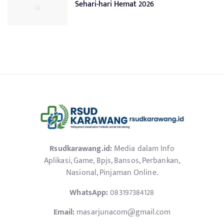
Sehari-hari Hemat 2026
Rsudkarawang.id:
Media dalam Info
Aplikasi, Game, Bpjs, Bansos, Perbankan,
Nasional, Pinjaman Online.
WhatsApp:
083197384128
Email:
masarjunacom@gmail.com