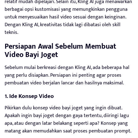
relatif mudah dipelajari. Selain itu, Kling AI juga menawarkan
berbagai opsi kustomisasi yang memungkinkan pengguna
untuk menyesuaikan hasil video sesuai dengan keinginan.
Dengan Kling AI, kreativitas tidak lagi dibatasi oleh skill
teknis.
Persiapan Awal Sebelum Membuat
Video Bayi Joget
Sebelum mulai berkreasi dengan Kling AI, ada beberapa hal
yang perlu disiapkan. Persiapan ini penting agar proses
pembuatan video berjalan lancar dan hasilnya maksimal.
1. Ide Konsep Video
Pikirkan dulu konsep video bayi joget yang ingin dibuat.
Apakah ingin bayi joget dengan gaya tertentu, diiringi lagu
apa, atau dengan latar belakang seperti apa? Konsep yang
matang akan memudahkan saat proses pembuatan prompt.