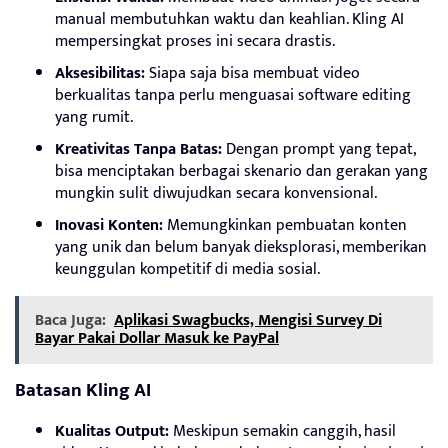
manual membutuhkan waktu dan keahlian. Kling AI
mempersingkat proses ini secara drastis.
Aksesibilitas:
Siapa saja bisa membuat video
berkualitas tanpa perlu menguasai software editing
yang rumit.
Kreativitas Tanpa Batas:
Dengan prompt yang tepat,
bisa menciptakan berbagai skenario dan gerakan yang
mungkin sulit diwujudkan secara konvensional.
Inovasi Konten:
Memungkinkan pembuatan konten
yang unik dan belum banyak dieksplorasi, memberikan
keunggulan kompetitif di media sosial.
Baca Juga:
Aplikasi Swagbucks, Mengisi Survey Di
Bayar Pakai Dollar Masuk ke PayPal
Batasan Kling AI
Kualitas Output:
Meskipun semakin canggih, hasil