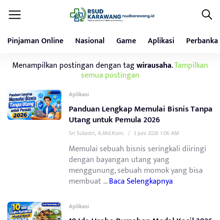
Pinjaman Online
Nasional
Game
Aplikasi
Perbanka
Menampilkan postingan dengan tag
wirausaha
.
Tampilkan
semua postingan
Aplikasi
Panduan Lengkap Memulai Bisnis Tanpa
Utang untuk Pemula 2026
Sri Sulastri, A.Md.Kom.
/
3 Juni 2026 1:06 AM
Memulai sebuah bisnis seringkali diiringi
dengan bayangan utang yang
menggunung, sebuah momok yang bisa
membuat ...
Baca Selengkapnya
Aplikasi