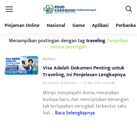
Pinjaman Online
Nasional
Game
Aplikasi
Perbanka
Menampilkan postingan dengan tag
traveling
.
Tampilkan
semua postingan
Aplikasi
Visa Adalah Dokumen Penting untuk
Traveling, Ini Penjelasan Lengkapnya
Sri Sulastri, A.Md.Kom.
/
25 Mei 2026 12:32 AM
Mimpi menjelajahi dunia, merasakan
budaya baru, dan menciptakan kenangan
tak terlupakan seringkali terbentur satu
hal: ...
Baca Selengkapnya