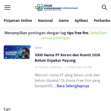
Pinjaman Online
Nasional
Game
Aplikasi
Perbanka
Menampilkan postingan dengan tag
tips free fire
.
Tampilkan
semua postingan
Game
1000 Nama FF Keren dan Rumit 2026
Belum Dipakai Payung
Sri Sulastri, A.Md.Kom.
/
21 Mei 2026 4:44 PM
Mencari nama FF yang keren, unik, dan
belum dipakai? Di dunia Free Fire yang
kompetitif, ...
Baca Selengkapnya
Cari