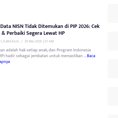
 Data NISN Tidak Ditemukan di PIP 2026: Cek
 & Perbaiki Segera Lewat HP
tri, A.Md.Kom.
/
29 Mei 2026 2:31 AM
kan adalah hak setiap anak, dan Program Indonesia
PIP) hadir sebagai jembatan untuk memastikan ...
Baca
apnya