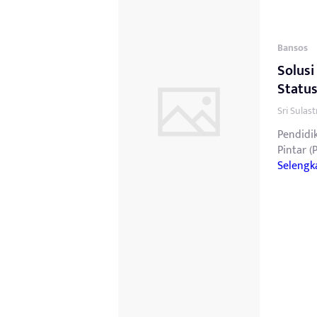
Bansos
Solusi
Status
Sri Sulas
Pendidi
Pintar (
Selengk