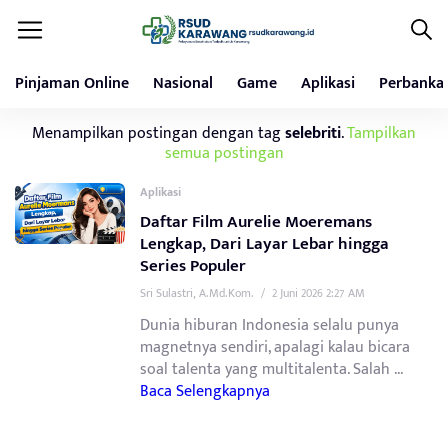
Pinjaman Online
Nasional
Game
Aplikasi
Perbanka
Menampilkan postingan dengan tag
selebriti
.
Tampilkan
semua postingan
Aplikasi
Daftar Film Aurelie Moeremans
Lengkap, Dari Layar Lebar hingga
Series Populer
Sri Sulastri, A.Md.Kom.
/
2 Juni 2026 2:27 AM
Dunia hiburan Indonesia selalu punya
magnetnya sendiri, apalagi kalau bicara
soal talenta yang multitalenta. Salah ...
Baca Selengkapnya