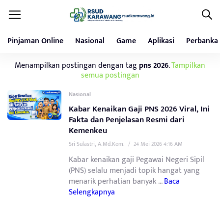
Pinjaman Online
Nasional
Game
Aplikasi
Perbanka
Menampilkan postingan dengan tag
pns 2026
.
Tampilkan
semua postingan
Nasional
Kabar Kenaikan Gaji PNS 2026 Viral, Ini
Fakta dan Penjelasan Resmi dari
Kemenkeu
Sri Sulastri, A.Md.Kom.
/
24 Mei 2026 4:16 AM
Kabar kenaikan gaji Pegawai Negeri Sipil
(PNS) selalu menjadi topik hangat yang
menarik perhatian banyak ...
Baca
Selengkapnya