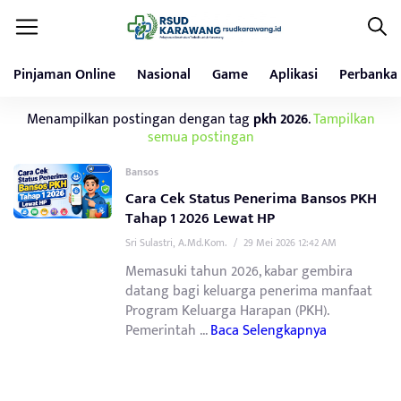
Pinjaman Online
Nasional
Game
Aplikasi
Perbanka
Menampilkan postingan dengan tag
pkh 2026
.
Tampilkan
semua postingan
Bansos
Cara Cek Status Penerima Bansos PKH
Tahap 1 2026 Lewat HP
Sri Sulastri, A.Md.Kom.
/
29 Mei 2026 12:42 AM
Memasuki tahun 2026, kabar gembira
datang bagi keluarga penerima manfaat
Program Keluarga Harapan (PKH).
Pemerintah ...
Baca Selengkapnya