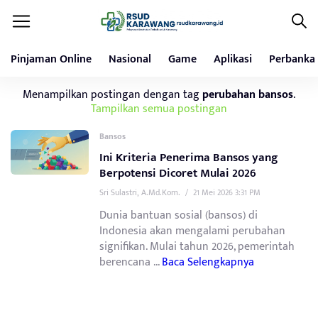
Pinjaman Online
Nasional
Game
Aplikasi
Perbanka
Menampilkan postingan dengan tag
perubahan bansos
.
Tampilkan semua postingan
Bansos
Ini Kriteria Penerima Bansos yang
Berpotensi Dicoret Mulai 2026
Sri Sulastri, A.Md.Kom.
/
21 Mei 2026 3:31 PM
Dunia bantuan sosial (bansos) di
Indonesia akan mengalami perubahan
signifikan. Mulai tahun 2026, pemerintah
berencana ...
Baca Selengkapnya