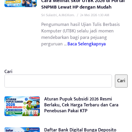
Cara Melihat Skor UTBK 2026 di Portal
SNPMB Lewat HP dengan Mudah
Sri Sulastri, A.Md.Kom.
/
24 Mei 2026 1:30 AM
Pengumuman hasil Ujian Tulis Berbasis
Komputer (UTBK) selalu jadi momen
mendebarkan bagi para pejuang
perguruan ...
Baca Selengkapnya
Cari
Cari
Aturan Pupuk Subsidi 2026 Resmi
Berlaku, Cek Harga Terbaru dan Cara
Penebusan Pakai KTP
Daftar Bank Digital Bunga Deposito