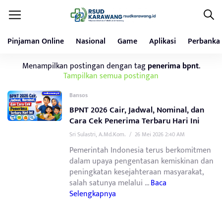
Pinjaman Online
Nasional
Game
Aplikasi
Perbanka
Menampilkan postingan dengan tag
penerima bpnt
.
Tampilkan semua postingan
Bansos
BPNT 2026 Cair, Jadwal, Nominal, dan
Cara Cek Penerima Terbaru Hari Ini
Sri Sulastri, A.Md.Kom.
/
26 Mei 2026 2:40 AM
Pemerintah Indonesia terus berkomitmen
dalam upaya pengentasan kemiskinan dan
peningkatan kesejahteraan masyarakat,
salah satunya melalui ...
Baca
Selengkapnya