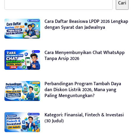
Cari
Cara Daftar Beasiswa LPDP 2026 Lengkap
dengan Syarat dan Jadwalnya
Cara Menyembunyikan Chat WhatsApp
Tanpa Arsip 2026
Perbandingan Program Tambah Daya
dan Diskon Listrik 2026, Mana yang
Paling Menguntungkan?
Kategori: Finansial, Fintech & Investasi
(30 Judul)