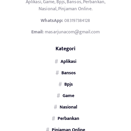
Aplikasi, Game, Bpjs, Bansos, Perbankan,
Nasional, Pinjaman Online.
WhatsApp:
083197384128
Email:
masarjunacom@gmail.com
Kategori
Aplikasi
Bansos
Bpjs
Game
Nasional
Perbankan
Pinjaman Online