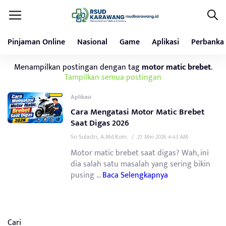
Pinjaman Online
Nasional
Game
Aplikasi
Perbanka
Menampilkan postingan dengan tag
motor matic brebet
.
Tampilkan semua postingan
Aplikasi
Cara Mengatasi Motor Matic Brebet
Saat Digas 2026
Sri Sulastri, A.Md.Kom.
/
27 Mei 2026 4:43 AM
Motor matic brebet saat digas? Wah, ini
dia salah satu masalah yang sering bikin
pusing ...
Baca Selengkapnya
Cari