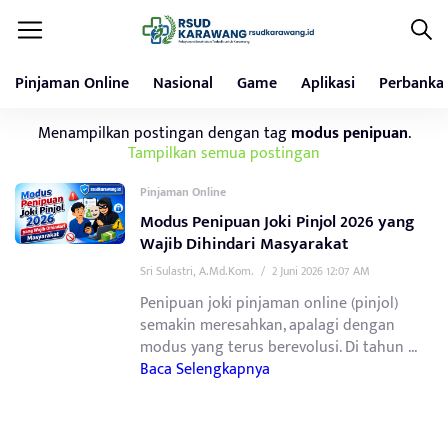
Pinjaman Online
Nasional
Game
Aplikasi
Perbanka
Menampilkan postingan dengan tag
modus penipuan
.
Tampilkan semua postingan
Pinjaman Online
Modus Penipuan Joki Pinjol 2026 yang
Wajib Dihindari Masyarakat
Sri Sulastri, A.Md.Kom.
/
2 Juni 2026 12:07 AM
Penipuan joki pinjaman online (pinjol)
semakin meresahkan, apalagi dengan
modus yang terus berevolusi. Di tahun ...
Baca Selengkapnya