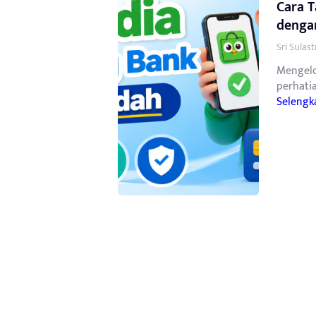
Cara T
denga
Sri Sulas
Mengelo
perhatia
Selengk