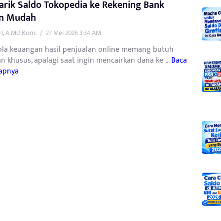
arik Saldo Tokopedia ke Rekening Bank
n Mudah
tri, A.Md.Kom.
/
27 Mei 2026 3:34 AM
la keuangan hasil penjualan online memang butuh
n khusus, apalagi saat ingin mencairkan dana ke ...
Baca
apnya