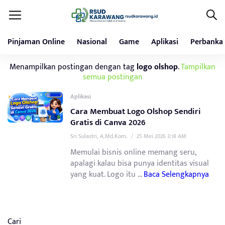
Pinjaman Online
Nasional
Game
Aplikasi
Perbanka
Menampilkan postingan dengan tag
logo olshop
.
Tampilkan
semua postingan
Aplikasi
Cara Membuat Logo Olshop Sendiri
Gratis di Canva 2026
Sri Sulastri, A.Md.Kom.
/
25 Mei 2026 3:18 AM
Memulai bisnis online memang seru,
apalagi kalau bisa punya identitas visual
yang kuat. Logo itu ...
Baca Selengkapnya
Cari