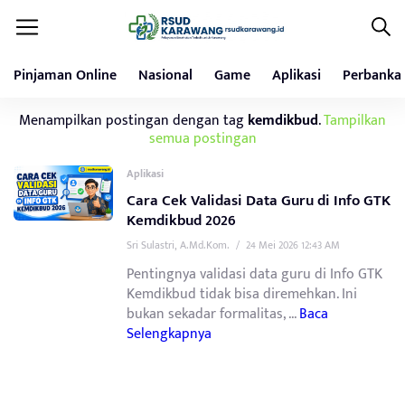
Pinjaman Online
Nasional
Game
Aplikasi
Perbanka
Menampilkan postingan dengan tag
kemdikbud
.
Tampilkan
semua postingan
Aplikasi
Cara Cek Validasi Data Guru di Info GTK
Kemdikbud 2026
Sri Sulastri, A.Md.Kom.
/
24 Mei 2026 12:43 AM
Pentingnya validasi data guru di Info GTK
Kemdikbud tidak bisa diremehkan. Ini
bukan sekadar formalitas, ...
Baca
Selengkapnya