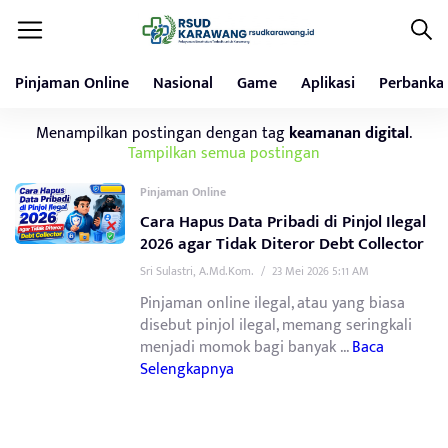
Pinjaman Online
Nasional
Game
Aplikasi
Perbanka
Menampilkan postingan dengan tag
keamanan digital
.
Tampilkan semua postingan
Pinjaman Online
Cara Hapus Data Pribadi di Pinjol Ilegal
2026 agar Tidak Diteror Debt Collector
Sri Sulastri, A.Md.Kom.
/
23 Mei 2026 5:11 AM
Pinjaman online ilegal, atau yang biasa
disebut pinjol ilegal, memang seringkali
menjadi momok bagi banyak ...
Baca
Selengkapnya