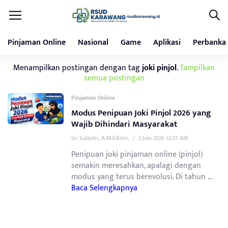
Pinjaman Online
Nasional
Game
Aplikasi
Perbanka
Menampilkan postingan dengan tag
joki pinjol
.
Tampilkan
semua postingan
Pinjaman Online
Modus Penipuan Joki Pinjol 2026 yang
Wajib Dihindari Masyarakat
Sri Sulastri, A.Md.Kom.
/
2 Juni 2026 12:07 AM
Penipuan joki pinjaman online (pinjol)
semakin meresahkan, apalagi dengan
modus yang terus berevolusi. Di tahun ...
Baca Selengkapnya