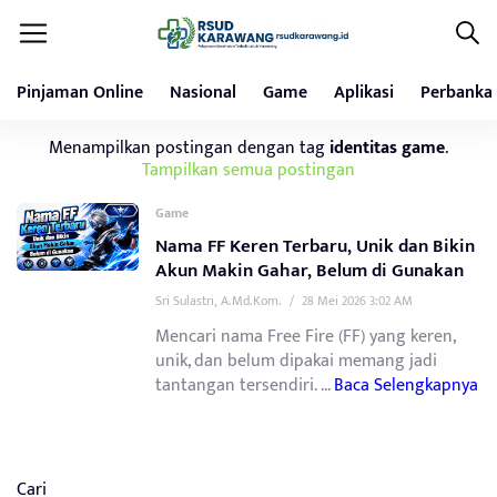
Pinjaman Online
Nasional
Game
Aplikasi
Perbanka
Menampilkan postingan dengan tag
identitas game
.
Tampilkan semua postingan
Game
Nama FF Keren Terbaru, Unik dan Bikin
Akun Makin Gahar, Belum di Gunakan
Sri Sulastri, A.Md.Kom.
/
28 Mei 2026 3:02 AM
Mencari nama Free Fire (FF) yang keren,
unik, dan belum dipakai memang jadi
tantangan tersendiri. ...
Baca Selengkapnya
Cari