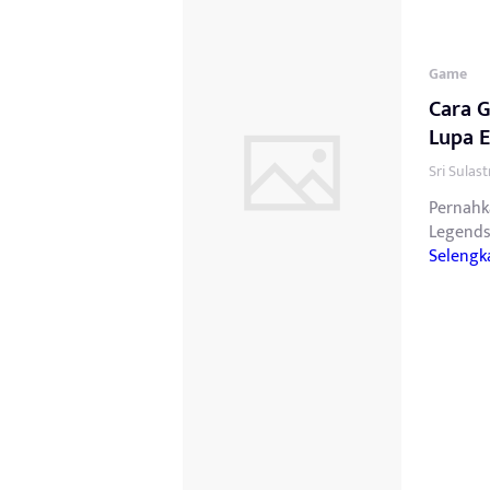
Game
Cara 
Lupa E
Sri Sulas
Pernahk
Legends
Selengk