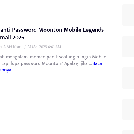
Ganti Password Moonton Mobile Legends
mail 2026
tri, A.Md.Kom.
/
31 Mei 2026 4:41 AM
ah mengalami momen panik saat ingin login Mobile
 tapi lupa password Moonton? Apalagi jika ...
Baca
apnya