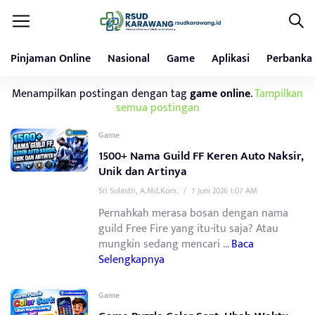
Pinjaman Online
Nasional
Game
Aplikasi
Perbanka
Menampilkan postingan dengan tag
game online
.
Tampilkan
semua postingan
Game
1500+ Nama Guild FF Keren Auto Naksir,
Unik dan Artinya
Sri Sulastri, A.Md.Kom.
/
7 Juni 2026 1:07 AM
Pernahkah merasa bosan dengan nama
guild Free Fire yang itu-itu saja? Atau
mungkin sedang mencari ...
Baca
Selengkapnya
Game