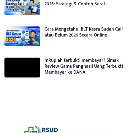
2026: Strategi & Contoh Surat
Cara Mengetahui BLT Kesra Sudah Cair
atau Belum 2026 Secara Online
mRupiah terbukti membayar? Simak
Review Game Penghasil Uang Terbukti
Membayar ke DANA