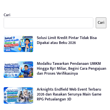
Cari
Cari
Solusi Limit Kredit Pintar Tidak Bisa
Dipakai atau Beku 2026
Modalku Tawarkan Pendanaan UMKM
Hingga Rp1 Miliar, Begini Cara Pengajuan
dan Proses Verifikasinya
Arknights Endfield Web Event Terbaru
2026 dan Rasakan Serunya Main Game
RPG Petualangan 3D