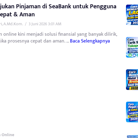
Ajukan Pinjaman di SeaBank untuk Pengguna
Cepat & Aman
tri, A.Md.Kom.
/
3 Juni 2026 3:01 AM
 online kini menjadi solusi finansial yang banyak dilirik,
jika prosesnya cepat dan aman. ...
Baca Selengkapnya
 Online