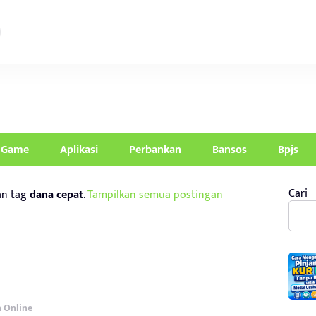
Game
Aplikasi
Perbankan
Bansos
Bpjs
Cari
an tag
dana cepat
.
Tampilkan semua postingan
 Online