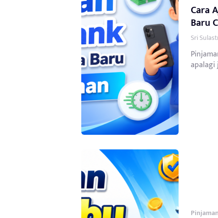
Cara 
Baru 
Sri Sulas
Pinjaman
apalagi 
Pinjaman