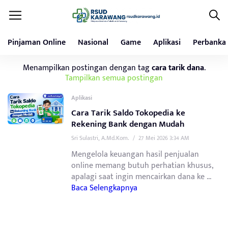
Pinjaman Online
Nasional
Game
Aplikasi
Perbanka
Menampilkan postingan dengan tag
cara tarik dana
.
Tampilkan semua postingan
Aplikasi
Cara Tarik Saldo Tokopedia ke
Rekening Bank dengan Mudah
Sri Sulastri, A.Md.Kom.
/
27 Mei 2026 3:34 AM
Mengelola keuangan hasil penjualan
online memang butuh perhatian khusus,
apalagi saat ingin mencairkan dana ke ...
Baca Selengkapnya