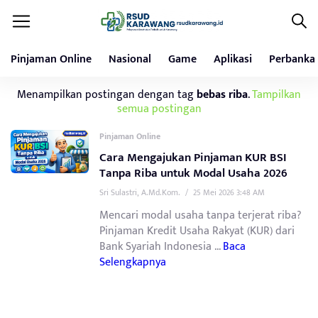
Pinjaman Online
Nasional
Game
Aplikasi
Perbanka
Menampilkan postingan dengan tag
bebas riba
.
Tampilkan
semua postingan
Pinjaman Online
Cara Mengajukan Pinjaman KUR BSI
Tanpa Riba untuk Modal Usaha 2026
Sri Sulastri, A.Md.Kom.
/
25 Mei 2026 3:48 AM
Mencari modal usaha tanpa terjerat riba?
Pinjaman Kredit Usaha Rakyat (KUR) dari
Bank Syariah Indonesia ...
Baca
Selengkapnya