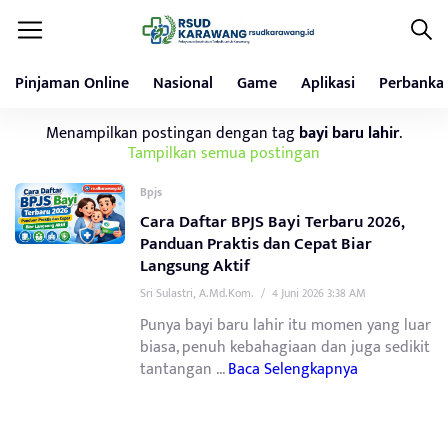
Pinjaman Online
Nasional
Game
Aplikasi
Perbanka
Menampilkan postingan dengan tag
bayi baru lahir
.
Tampilkan semua postingan
Bpjs
Cara Daftar BPJS Bayi Terbaru 2026,
Panduan Praktis dan Cepat Biar
Langsung Aktif
Sri Sulastri, A.Md.Kom.
/
4 Juni 2026 3:38 AM
Punya bayi baru lahir itu momen yang luar
biasa, penuh kebahagiaan dan juga sedikit
tantangan ...
Baca Selengkapnya